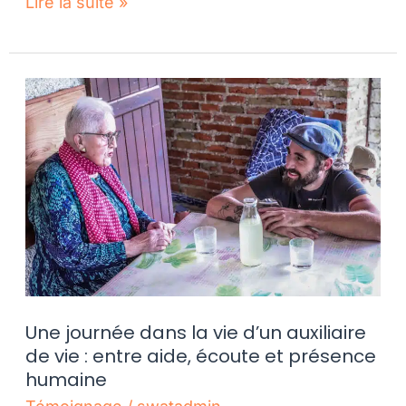
Lire la suite »
Une
journée
dans
la
vie
d’un
auxiliaire
de
vie
:
Une journée dans la vie d’un auxiliaire
entre
de vie : entre aide, écoute et présence
humaine
aide,
écoute