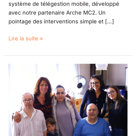
système de télégestion mobile, développé
avec notre partenaire Arche MC2. Un
pointage des interventions simple et […]
Lire la suite »
Merci
à
nos
héros
du
quotidien
:
hommage