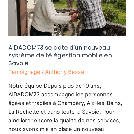
système
de
télégestion
mobile
en
AIDADOM73 se dote d’un nouveau
Savoie
système de télégestion mobile en
Savoie
Témoignage
/
Anthony Besse
Notre équipe Depuis plus de 10 ans,
AIDADOM73 accompagne les personnes
âgées et fragiles à Chambéry, Aix-les-Bains,
La Rochette et dans toute la Savoie. Pour
améliorer encore la qualité de nos services,
nous avons mis en place un nouveau